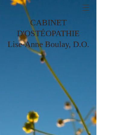
CABINET
D'OSTÉOPATHIE
Lise-Anne Boulay, D.O.