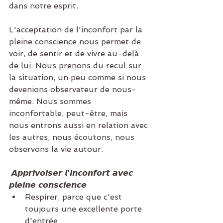
dans notre esprit.
L'acceptation de l'inconfort par la 
pleine conscience nous permet de 
voir, de sentir et de vivre au-delà 
de lui. Nous prenons du recul sur 
la situation, un peu comme si nous 
devenions observateur de nous-
même. Nous sommes 
inconfortable, peut-être, mais 
nous entrons aussi en relation avec 
les autres, nous écoutons, nous 
observons la vie autour.
 𝘼𝙥𝙥𝙧𝙞𝙫𝙤𝙞𝙨𝙚𝙧 𝙡'𝙞𝙣𝙘𝙤𝙣𝙛𝙤𝙧𝙩 𝙖𝙫𝙚𝙘 
𝙥𝙡𝙚𝙞𝙣𝙚 𝙘𝙤𝙣𝙨𝙘𝙞𝙚𝙣𝙘𝙚 
Respirer, parce que c'est 
toujours une excellente porte 
d'entrée