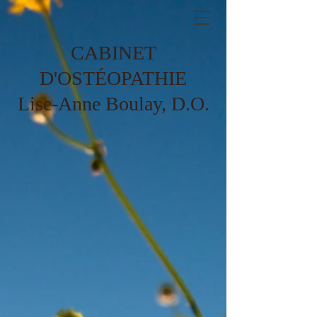
CABINET
D'OSTÉOPATHIE
Lise-Anne Boulay, D.O.