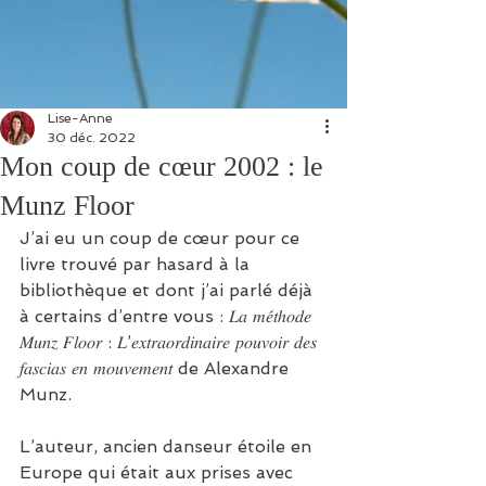
Lise-Anne
30 déc. 2022
Mon coup de cœur 2002 : le
Munz Floor
J’ai eu un coup de cœur pour ce 
livre trouvé par hasard à la 
bibliothèque et dont j’ai parlé déjà 
à certains d’entre vous : 𝐿𝑎 𝑚𝑒́𝑡ℎ𝑜𝑑𝑒 
𝑀𝑢𝑛𝑧 𝐹𝑙𝑜𝑜𝑟 : 𝐿’𝑒𝑥𝑡𝑟𝑎𝑜𝑟𝑑𝑖𝑛𝑎𝑖𝑟𝑒 𝑝𝑜𝑢𝑣𝑜𝑖𝑟 𝑑𝑒𝑠 
𝑓𝑎𝑠𝑐𝑖𝑎𝑠 𝑒𝑛 𝑚𝑜𝑢𝑣𝑒𝑚𝑒𝑛𝑡 de Alexandre 
Munz.
L’auteur, ancien danseur étoile en 
Europe qui était aux prises avec 