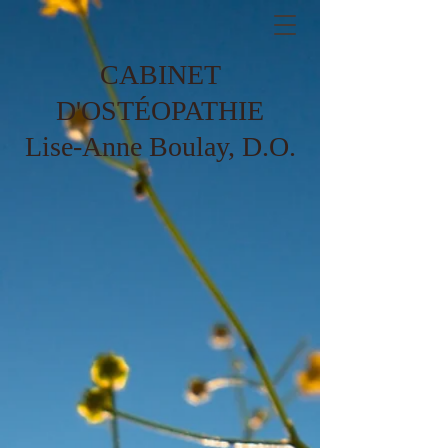
CABINET
D'OSTÉOPATHIE
Lise-Anne Boulay, D.O.